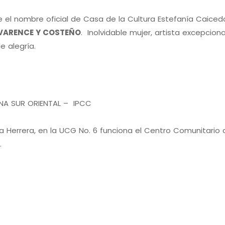
e el nombre oficial de Casa de la Cultura Estefanía Caiced
IVARENCE Y COSTEÑO
. Inolvidable mujer, artista excepciona
e alegría.
NA SUR ORIENTAL – IPCC
a Herrera, en la UCG No. 6 funciona el Centro Comunitario de 
.