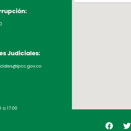
rrupción:
0
es Judiciales:
diciales@ipcc.gov.co
0 a 17:00