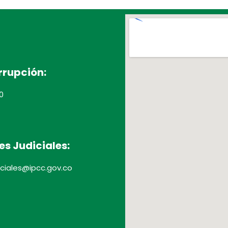
rrupción:
0
es Judiciales:
diciales@ipcc.gov.co