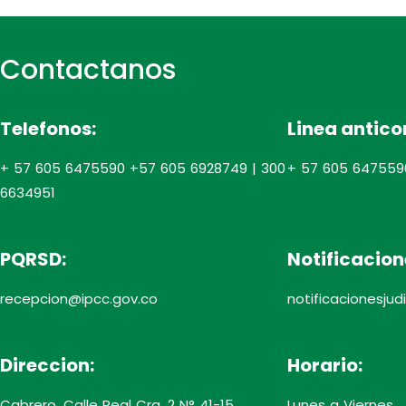
Contactanos
Telefonos:
Linea antico
+ 57 605 6475590 +57 605 6928749 | 300
+ 57 605 647559
6634951
PQRSD:
Notificacion
recepcion@ipcc.gov.co
notificacionesju
Direccion:
Horario:
Cabrero, Calle Real Cra. 2 N° 41-15
Lunes a Viernes