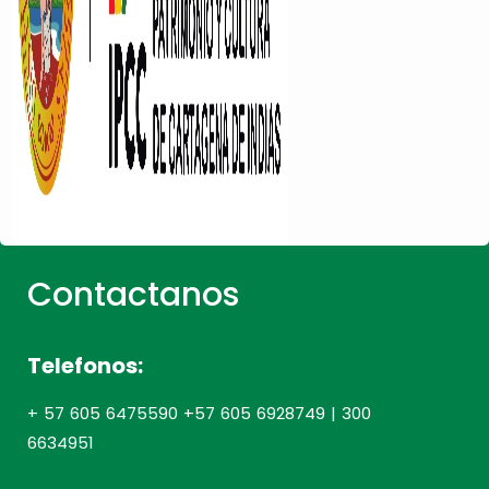
Contactanos
Telefonos:
+ 57 605 6475590 +57 605 6928749 | 300
6634951