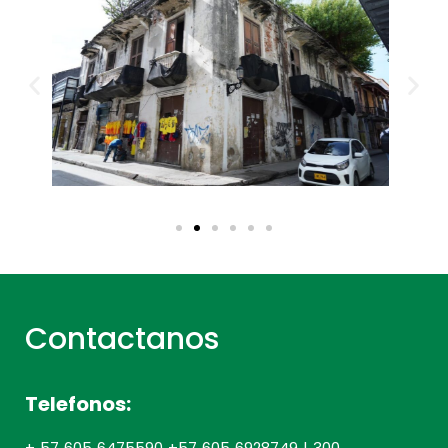
Contactanos
Telefonos:
+ 57 605 6475590 +57 605 6928749 | 300