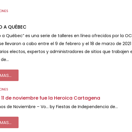
IONES
O A QUÉBEC
a Québec” es una serie de talleres en línea ofrecidos por la O
 se llevaron a cabo entre el 9 de febrero y el 18 de marzo de 2021
rios electos, expertos y administradores de sitios que trabaje
a de…
MAS...
IONES
n 11 de noviembre fue la Heroica Cartagena
os de Noviembre – Vo… by Fiestas de Independencia de…
MAS...