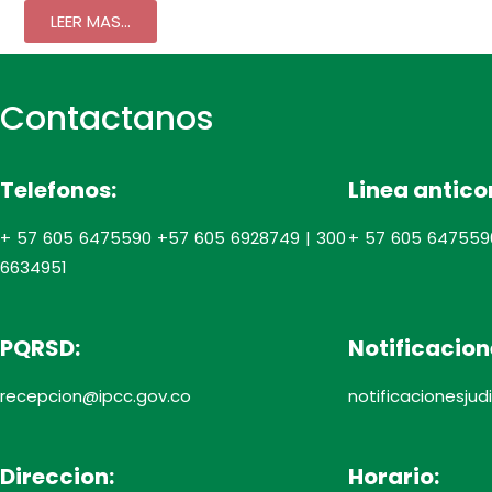
LEER MAS...
Contactanos
Telefonos:
Linea antico
+ 57 605 6475590 +57 605 6928749 | 300
+ 57 605 647559
6634951
PQRSD:
Notificacion
recepcion@ipcc.gov.co
notificacionesju
Direccion:
Horario: