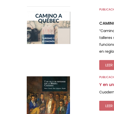
PUBLICAC
CAMIN
“Camino 
talleres
funciona
en regl
LEER 
PUBLICAC
Y en u
Cuadern
LEER 