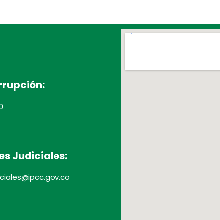
rrupción:
0
es Judiciales:
diciales@ipcc.gov.co