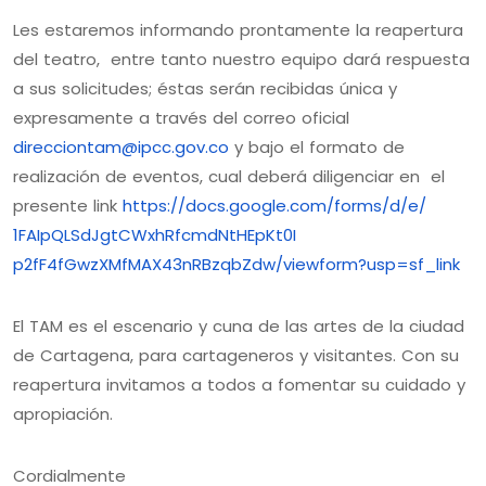
Les estaremos informando prontamente la reapertura
del teatro, entre tanto nuestro equipo dará respuesta
a sus solicitudes; éstas serán recibidas única y
expresamente a través del correo oficial
direcciontam@ipcc.gov.co
y bajo el formato de
realización de eventos, cual deberá diligenciar en el
presente link
https://docs.google.com/forms/
d/e/
1FAIpQLSdJgtCWxhRfcmdNtHEpKt0I
p2fF4fGwzXMfMAX43nRBzqbZdw/
viewform?usp=sf_link
El TAM es el escenario y cuna de las artes de la ciudad
de Cartagena, para cartageneros y visitantes. Con su
reapertura invitamos a todos a fomentar su cuidado y
apropiación.
Cordialmente