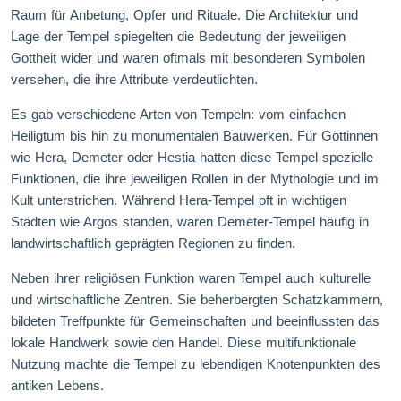
Raum für Anbetung, Opfer und Rituale. Die Architektur und
Lage der Tempel spiegelten die Bedeutung der jeweiligen
Gottheit wider und waren oftmals mit besonderen Symbolen
versehen, die ihre Attribute verdeutlichten.
Es gab verschiedene Arten von Tempeln: vom einfachen
Heiligtum bis hin zu monumentalen Bauwerken. Für Göttinnen
wie Hera, Demeter oder Hestia hatten diese Tempel spezielle
Funktionen, die ihre jeweiligen Rollen in der Mythologie und im
Kult unterstrichen. Während Hera-Tempel oft in wichtigen
Städten wie Argos standen, waren Demeter-Tempel häufig in
landwirtschaftlich geprägten Regionen zu finden.
Neben ihrer religiösen Funktion waren Tempel auch kulturelle
und wirtschaftliche Zentren. Sie beherbergten Schatzkammern,
bildeten Treffpunkte für Gemeinschaften und beeinflussten das
lokale Handwerk sowie den Handel. Diese multifunktionale
Nutzung machte die Tempel zu lebendigen Knotenpunkten des
antiken Lebens.