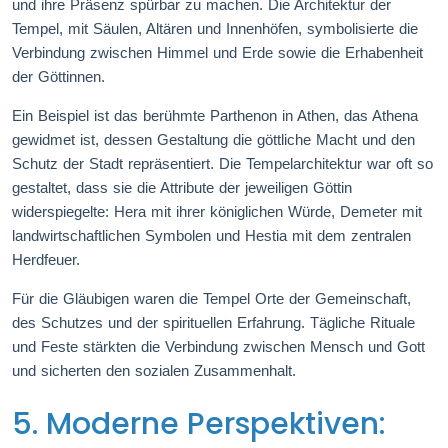
und ihre Präsenz spürbar zu machen. Die Architektur der
Tempel, mit Säulen, Altären und Innenhöfen, symbolisierte die
Verbindung zwischen Himmel und Erde sowie die Erhabenheit
der Göttinnen.
Ein Beispiel ist das berühmte Parthenon in Athen, das Athena
gewidmet ist, dessen Gestaltung die göttliche Macht und den
Schutz der Stadt repräsentiert. Die Tempelarchitektur war oft so
gestaltet, dass sie die Attribute der jeweiligen Göttin
widerspiegelte: Hera mit ihrer königlichen Würde, Demeter mit
landwirtschaftlichen Symbolen und Hestia mit dem zentralen
Herdfeuer.
Für die Gläubigen waren die Tempel Orte der Gemeinschaft,
des Schutzes und der spirituellen Erfahrung. Tägliche Rituale
und Feste stärkten die Verbindung zwischen Mensch und Gott
und sicherten den sozialen Zusammenhalt.
5. Moderne Perspektiven: