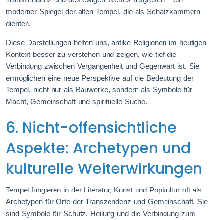
moderner Spiegel der alten Tempel, die als Schatzkammern
dienten.
Diese Darstellungen helfen uns, antike Religionen im heutigen
Kontext besser zu verstehen und zeigen, wie tief die
Verbindung zwischen Vergangenheit und Gegenwart ist. Sie
ermöglichen eine neue Perspektive auf die Bedeutung der
Tempel, nicht nur als Bauwerke, sondern als Symbole für
Macht, Gemeinschaft und spirituelle Suche.
6. Nicht-offensichtliche
Aspekte: Archetypen und
kulturelle Weiterwirkungen
Tempel fungieren in der Literatur, Kunst und Popkultur oft als
Archetypen für Orte der Transzendenz und Gemeinschaft. Sie
sind Symbole für Schutz, Heilung und die Verbindung zum