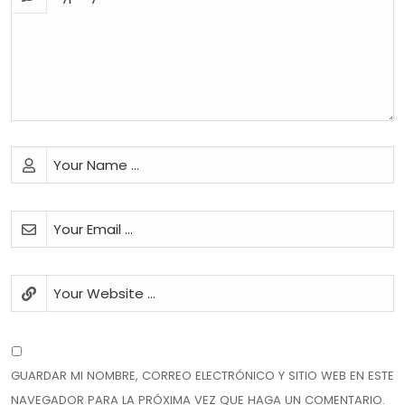
GUARDAR MI NOMBRE, CORREO ELECTRÓNICO Y SITIO WEB EN ESTE
NAVEGADOR PARA LA PRÓXIMA VEZ QUE HAGA UN COMENTARIO.