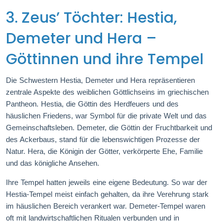
3. Zeus’ Töchter: Hestia,
Demeter und Hera –
Göttinnen und ihre Tempel
Die Schwestern Hestia, Demeter und Hera repräsentieren
zentrale Aspekte des weiblichen Göttlichseins im griechischen
Pantheon. Hestia, die Göttin des Herdfeuers und des
häuslichen Friedens, war Symbol für die private Welt und das
Gemeinschaftsleben. Demeter, die Göttin der Fruchtbarkeit und
des Ackerbaus, stand für die lebenswichtigen Prozesse der
Natur. Hera, die Königin der Götter, verkörperte Ehe, Familie
und das königliche Ansehen.
Ihre Tempel hatten jeweils eine eigene Bedeutung. So war der
Hestia-Tempel meist einfach gehalten, da ihre Verehrung stark
im häuslichen Bereich verankert war. Demeter-Tempel waren
oft mit landwirtschaftlichen Ritualen verbunden und in