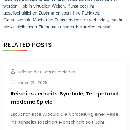
werden – ob in virtuellen Welten, Kunst oder im
gesellschaftlichen Zusammenleben. Ihre Fähigkeit,
Gemeinschaft, Macht und Transzendenz zu verbinden, macht
sie zu bleibenden Elementen unserer kulturellen Identität.
RELATED POSTS
Oficina de Comunicaciones
mayo 29, 2025
Reise ins Jenseits: Symbole, Tempel und
moderne Spiele
Escuchar este Articulo Die Vorstellung einer Reise
ins Jenseits fasziniert Menschheit seit Jahr ..