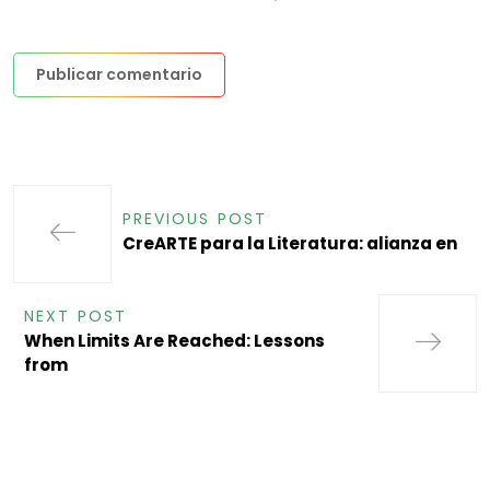
PREVIOUS POST
CreARTE para la Literatura: alianza en
NEXT POST
When Limits Are Reached: Lessons
from