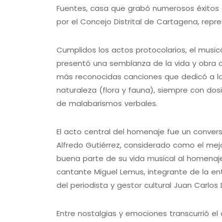
Fuentes, casa que grabó numerosos éxitos d
por el Concejo Distrital de Cartagena, repr
Cumplidos los actos protocolarios, el musicó
presentó una semblanza de la vida y obra d
más reconocidas canciones que dedicó a la 
naturaleza (flora y fauna), siempre con dosi
de malabarismos verbales.
El acto central del homenaje fue un convers
Alfredo Gutiérrez, considerado como el me
buena parte de su vida musical al homenajead
cantante Miguel Lemus, integrante de la e
del periodista y gestor cultural Juan Carlos 
Entre nostalgias y emociones transcurrió e