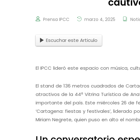
cautiv
Prensa IPCC
marzo 4, 2025
Noti
Escuchar este Articulo
El IPCC lideró este espacio con música, cul
El stand de 136 metros cuadrados de Cartag
atractivos de la 44ª Vitrina Turística de A
importante del país. Este miércoles 26 de f
‘Cartagena: fiestas y festivales’, liderado p
Miriam Negrete, quien puso en alto el nomb
Un conversatorio espe