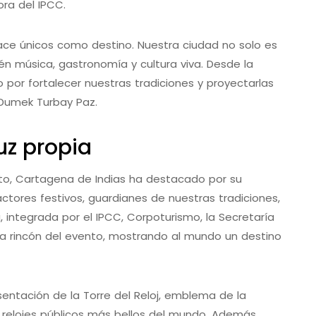
ora del IPCC.
ace únicos como destino. Nuestra ciudad no solo es
ién música, gastronomía y cultura viva. Desde la
or fortalecer nuestras tradiciones y proyectarlas
 Dumek Turbay Paz.
uz propia
Anato, Cartagena de Indias ha destacado por su
 actores festivos, guardianes de nuestras tradiciones,
, integrada por el IPCC, Corpoturismo, la Secretaría
da rincón del evento, mostrando al mundo un destino
entación de la Torre del Reloj, emblema de la
 relojes públicos más bellos del mundo. Además,