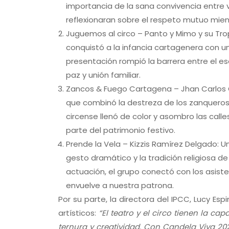
importancia de la sana convivencia entre v
reflexionaran sobre el respeto mutuo mien
Juguemos al circo – Panto y Mimo y su Trop
conquistó a la infancia cartagenera con u
presentación rompió la barrera entre el esc
paz y unión familiar.
Zancos & Fuego Cartagena – Jhan Carlos O
que combinó la destreza de los zanqueros 
circense llenó de color y asombro las call
parte del patrimonio festivo.
Prende la Vela – Kizzis Ramírez Delgado: U
gesto dramático y la tradición religiosa de
actuación, el grupo conectó con los asiste
envuelve a nuestra patrona.
Por su parte, la directora del IPCC, Lucy Esp
artísticos:
“El teatro y el circo tienen la c
ternura y creatividad. Con Candela Viva 202