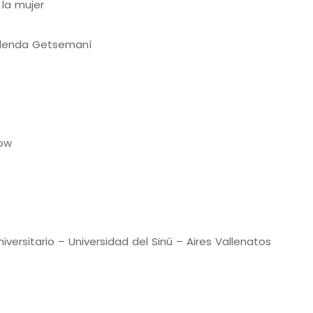
 la mujer
alenda Getsemaní
low
iversitario – Universidad del Sinú – Aires Vallenatos