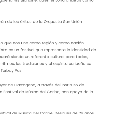
oleña Mis Blandine, quien entonará éxitos como:
rán de los éxitos de la Orquesta San Unión
ento que nos une como región y como nación,
 Este es un festival que representa la identidad de
uará siendo un referente cultural para todos,
tmos, las tradiciones y el espíritu caribeño se
 Turbay Paz.
Mayor de Cartagena, a través del Instituto de
ón Festival de Música del Caribe, con apoyo de la
stival de Música del Caribe. Después de 29 años