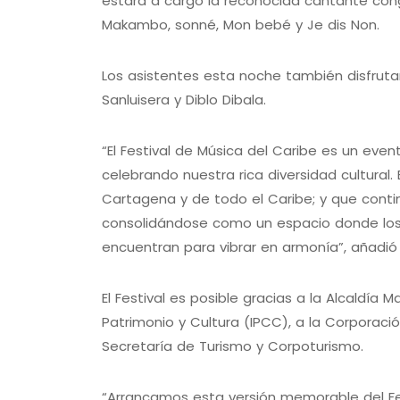
estará a cargo la reconocida cantante cong
Makambo, sonné, Mon bebé y Je dis Non.
Los asistentes esta noche también disfruta
Sanluisera y Diblo Dibala.
“El Festival de Música del Caribe es un ev
celebrando nuestra rica diversidad cultural.
Cartagena y de todo el Caribe; y que contin
consolidándose como un espacio donde los ri
encuentran para vibrar en armonía”, añadió
El Festival es posible gracias a la Alcaldía 
Patrimonio y Cultura (IPCC), a la Corporaci
Secretaría de Turismo y Corpoturismo.
“Arrancamos esta versión memorable del Fe