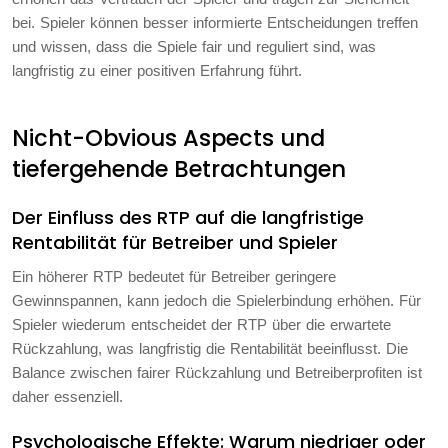
bei. Spieler können besser informierte Entscheidungen treffen
und wissen, dass die Spiele fair und reguliert sind, was
langfristig zu einer positiven Erfahrung führt.
Nicht-Obvious Aspects und
tiefergehende Betrachtungen
Der Einfluss des RTP auf die langfristige
Rentabilität für Betreiber und Spieler
Ein höherer RTP bedeutet für Betreiber geringere
Gewinnspannen, kann jedoch die Spielerbindung erhöhen. Für
Spieler wiederum entscheidet der RTP über die erwartete
Rückzahlung, was langfristig die Rentabilität beeinflusst. Die
Balance zwischen fairer Rückzahlung und Betreiberprofiten ist
daher essenziell.
Psychologische Effekte: Warum niedriger oder