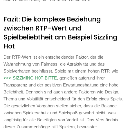
Fazit: Die komplexe Beziehung
zwischen RTP-Wert und
Spielbeliebtheit am Beispiel Sizzling
Hot
Der RTP-Wert ist ein entscheidender Faktor, der die
Wahrnehmung von Fairness, die Attraktivität und das
Spielverhalten beeinflusst. Spiele mit einem hohen RTP, wie
>>> SIZZMING H0T BITTE
, genießen aufgrund ihrer
Transparenz und der positiven Erwartungshaltung eine hohe
Beliebtheit. Dennoch sind auch andere Faktoren wie Design,
Thema und Volatilität entscheidend für den Erfolg eines Spiels.
Die gesetzlichen Vorgaben stellen sicher, dass die Balance
zwischen Spielerschutz und Spielspaß gewahrt bleibt, was
langfristig für alle Beteiligten von Vorteil ist. Das Verständnis
dieser Zusammenhänge hilft Spielern, bewusster