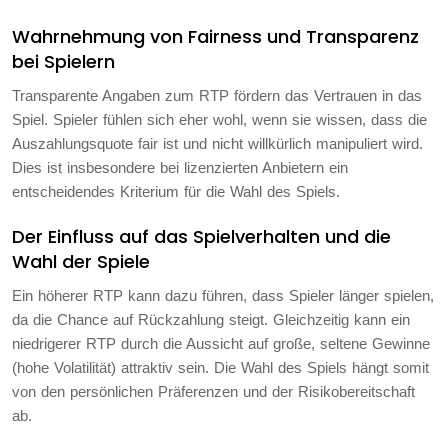
Wahrnehmung von Fairness und Transparenz
bei Spielern
Transparente Angaben zum RTP fördern das Vertrauen in das
Spiel. Spieler fühlen sich eher wohl, wenn sie wissen, dass die
Auszahlungsquote fair ist und nicht willkürlich manipuliert wird.
Dies ist insbesondere bei lizenzierten Anbietern ein
entscheidendes Kriterium für die Wahl des Spiels.
Der Einfluss auf das Spielverhalten und die
Wahl der Spiele
Ein höherer RTP kann dazu führen, dass Spieler länger spielen,
da die Chance auf Rückzahlung steigt. Gleichzeitig kann ein
niedrigerer RTP durch die Aussicht auf große, seltene Gewinne
(hohe Volatilität) attraktiv sein. Die Wahl des Spiels hängt somit
von den persönlichen Präferenzen und der Risikobereitschaft
ab.