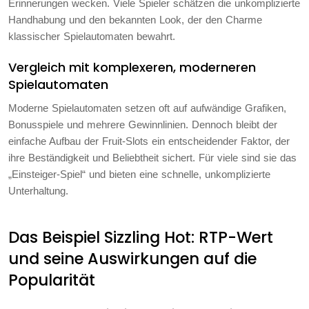
Erinnerungen wecken. Viele Spieler schätzen die unkomplizierte
Handhabung und den bekannten Look, der den Charme
klassischer Spielautomaten bewahrt.
Vergleich mit komplexeren, moderneren
Spielautomaten
Moderne Spielautomaten setzen oft auf aufwändige Grafiken,
Bonusspiele und mehrere Gewinnlinien. Dennoch bleibt der
einfache Aufbau der Fruit-Slots ein entscheidender Faktor, der
ihre Beständigkeit und Beliebtheit sichert. Für viele sind sie das
„Einsteiger-Spiel“ und bieten eine schnelle, unkomplizierte
Unterhaltung.
Das Beispiel Sizzling Hot: RTP-Wert
und seine Auswirkungen auf die
Popularität