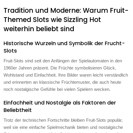
Tradition und Moderne: Warum Fruit-
Themed Slots wie Sizzling Hot
weiterhin beliebt sind
Historische Wurzeln und Symbolik der Frucht-
Slots
Fruit-Slots sind seit den Anfängen der Spielautomaten in den
1960er Jahren präsent. Die Früchte symbolisieren Glück,
Wohlstand und Einfachheit. Ihre Bilder waren leicht verständlich
und erinnerten an klassische Früchtemuster, die auch heute
noch nostalgische Gefühle bei vielen Spielern wecken.
Einfachheit und Nostalgie als Faktoren der
Beliebtheit
Trotz der technischen Fortschritte bleiben Fruit-Slots populär,
weil sie eine einfache Spielmechanik bieten und nostalgische