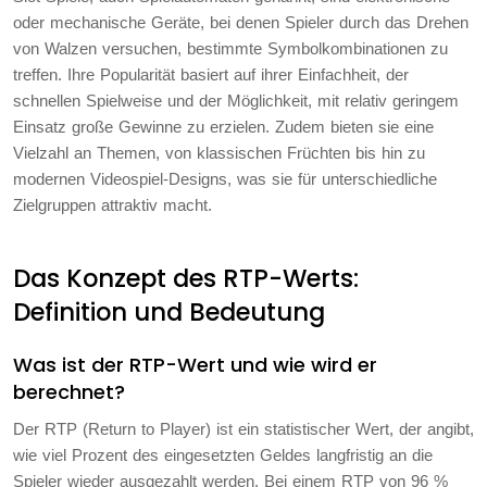
oder mechanische Geräte, bei denen Spieler durch das Drehen
von Walzen versuchen, bestimmte Symbolkombinationen zu
treffen. Ihre Popularität basiert auf ihrer Einfachheit, der
schnellen Spielweise und der Möglichkeit, mit relativ geringem
Einsatz große Gewinne zu erzielen. Zudem bieten sie eine
Vielzahl an Themen, von klassischen Früchten bis hin zu
modernen Videospiel-Designs, was sie für unterschiedliche
Zielgruppen attraktiv macht.
Das Konzept des RTP-Werts:
Definition und Bedeutung
Was ist der RTP-Wert und wie wird er
berechnet?
Der RTP (Return to Player) ist ein statistischer Wert, der angibt,
wie viel Prozent des eingesetzten Geldes langfristig an die
Spieler wieder ausgezahlt werden. Bei einem RTP von 96 %