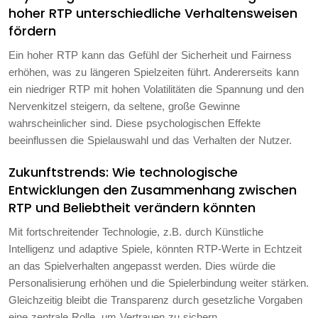
hoher RTP unterschiedliche Verhaltensweisen
fördern
Ein hoher RTP kann das Gefühl der Sicherheit und Fairness
erhöhen, was zu längeren Spielzeiten führt. Andererseits kann
ein niedriger RTP mit hohen Volatilitäten die Spannung und den
Nervenkitzel steigern, da seltene, große Gewinne
wahrscheinlicher sind. Diese psychologischen Effekte
beeinflussen die Spielauswahl und das Verhalten der Nutzer.
Zukunftstrends: Wie technologische
Entwicklungen den Zusammenhang zwischen
RTP und Beliebtheit verändern könnten
Mit fortschreitender Technologie, z.B. durch Künstliche
Intelligenz und adaptive Spiele, könnten RTP-Werte in Echtzeit
an das Spielverhalten angepasst werden. Dies würde die
Personalisierung erhöhen und die Spielerbindung weiter stärken.
Gleichzeitig bleibt die Transparenz durch gesetzliche Vorgaben
eine zentrale Rolle, um Vertrauen zu sichern.